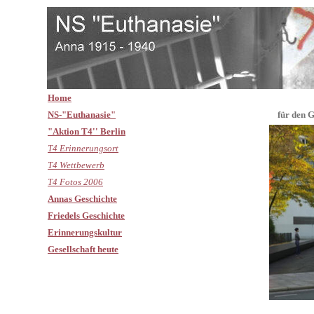
Home
NS-"Euthanasie"
für den G
"Aktion T4'' Berlin
T4 Erinnerungsort
T4 Wettbewerb
T4 Fotos 2006
Annas Geschichte
Friedels Geschichte
Erinnerungskultur
Gesellschaft heute